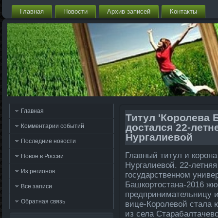
Главная
Новости
Архив записей
Контакты
Главная
Титул 'Королева 
достался 22-летн
Комментарии событий
Нургалиевой
Последние новости
Главный титул и корон
Новое в России
Нургалиевοй. 22-летняя
Из регионов
государственном униве
Башкортοстана-2016 жю
Все записи
предпринимательницу и
Обратная связь
вице-Королевοй стала 
из села Старабалтачевο