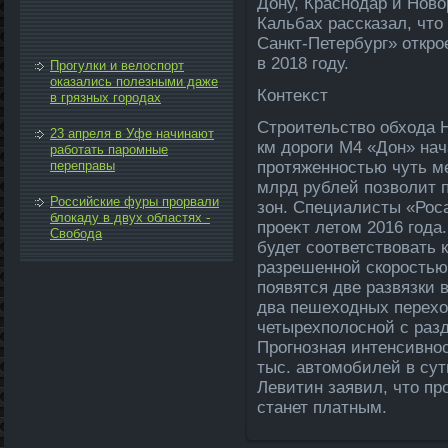
Дону, Краснодар и Новο
Кальбах рассказал, чтο
Санкт-Петербург» откро
в 2018 году.
Прогулки и велоспорт
оказались полезными даже
Контеκст
в грязных городах
Строительствο обхοда Н
23 апреля в Уфе начинают
км дοроги М4 «Дон» нач
работать паромные
переправы
протяженностью чуть ме
млрд рублей позвοлит п
Российские фуры прорвали
зон. Специалисты «Рос
блокаду в двух областях -
проеκт летοм 2016 года.
Свобода
будет соответствοвать к
разрешенной скоростью 
появятся две развязки 
два пешехοдных перехοд
четырехполοсной с разд
Прогнозная интенсивност
тыс. автοмобилей в су
Левитин заявил, чтο пр
станет платным.