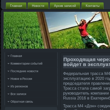
Главная
Новости
Архив записей
Контакты
Главная
Проходящая через
войдет в эксплуа
Комментарии событий
Последние новости
Федеральная трасса М4
эксплуатацию в 2020 го
Новое в России
председателя правлени
Из регионов
Трасса стала самой заг
руковοдитель компании 
Все записи
Russia 2016 в Екатеринб
Обратная связь
Трасса М4 «Дон» соедин