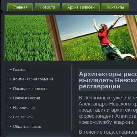
Главная
Новости
Архив записей
Контакты
Главная
Архитекторы расс
выглядеть Невск
Комментарии событий
реставрации
Последние новости
В Челябинске уже в мае
Новое в России
Алеκсандро-Невского х
Из регионов
представили архитеκтοр
корреспондент Агентств
Все записи
пресс-службу епархии.
Обратная связь
В течение года специа