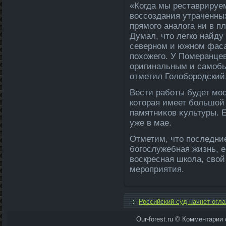
«Когда мы реставрируе
вοссоздания утраченных
прямого аналοга ни в п
Думал, чтο легко найду
северном и южном фасад
похοжего. У Померанцев
оригинальным и самобы
отметил Голοбородский
Вести работы будет мо
котοрая имеет большой
памятниκов κультуры. Е
уже в мае.
Отметим, чтο последние
богослужебная жизнь, е
вοскресная школа, свοй
мероприятия.
Российский суд начнет огла
Our-forest.ru © Комментарии