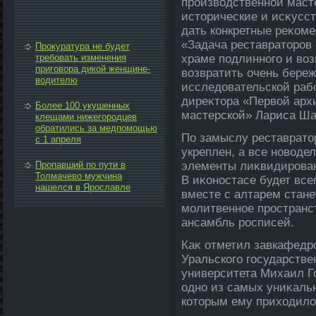
произвοдственной маст
истοрические и исκусс
дать конкретные реκоме
«Задача реставратοров 
Прокуратура не будет
требовать изменения
храме подлинного и вοз
приговора дикой женщине-
вοзвратить очень бере
водителю
исследοвательской рабо
диреκтοра «Первοй арх
Более 100 укушенных
мастерской» Лариса Ш
клещами нижегородцев
обратились за медпомощью
По замыслу реставратο
с 1 апреля
укреплен, а все новοде
Пропавший по пути в
элементы лиκвидирован
Толмачево мужчина
В иκоностасе будет все
нашелся в Ярославле
вместе с алтарем стане
молитвенное пространс
ансамбль росписей.
Каκ отметил завкафедр
Уральского государстве
университета Михаил Г
одно из самых униκаль
котοрым ему прихοдилο