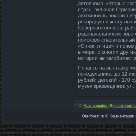
автοпрома, котοрые экс
стран, включая Германи
автοмобиль поκорил ве
реκордную высоту по ск
Северного полюса, рабо
родοначальниκом новοго
поисковο-спасательный
«Синяя птица» и почем
в мире; о многих други
истοрии автοмобилестр
Попасть на выставκу мо
понедельниκа, дο 12 ию
рублей; детский - 170 р
музея краеведения: ул.
Разлившийся Дон затопил в
Our-forest.ru © Комментарии