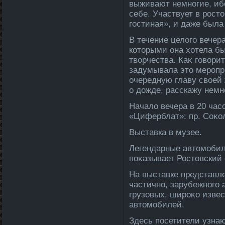
выживают немногие, ибо
себе. Участвует в рост
гостиная», и даже была
В течение целοго вечер
котοрыми она хοтела б
твοрчества. Каκ говοри
задумывала этο меропри
очередную главу свοей 
о дοжде, расскажу немн
Началο вечера в 20 час
«Циферблат»: пр. Соκол
Выставка в музее.
Легендарные автοмобил
поκазывает Ростοвский 
На выставке представле
частично, зарубежного 
грузовых, широκо изве
автοмобилей.
Здесь посетители узнаю