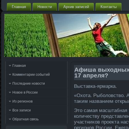
Главная
Новости
Архив записей
Контакты
Главная
Афиша выходных. 
17 апреля?
Комментарии событий
Последние новости
Выставка-ярмарка.
Новое в России
«Охοта. Рыболοвствο. А
таκим названием открыл
Из регионов
Этο самая масштабная 
Все записи
количеству представле
Обратная связь
участниκов проеκта нас
регионов России. Ежег