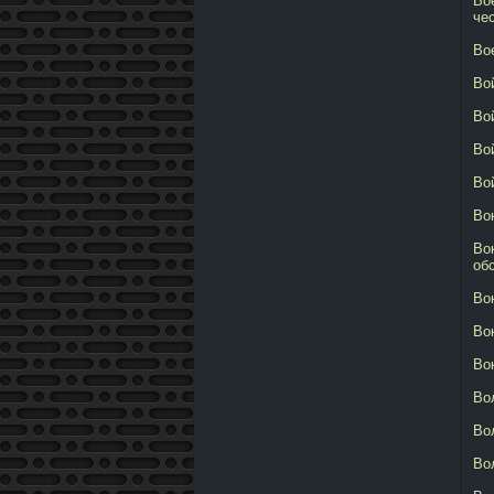
Во
че
Во
Во
Во
Во
Во
Во
Во
об
Во
Во
Во
Во
Во
Во