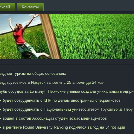
писей
Контакты
ездной туризм на общих основаниях
езд грузовиков в Иркутск запретят с 25 апреля до 24 мая
лубь сосудов за 15 минут. Пермские учёные создали уникальный медпри
У будет сотрудничать с КНР по делам иностранных специалистов
У будет сотрудничать с Национальным университетом Трухильо из Перу
У вошел в состав Ассоциации студенческих медиацентров
 в рейтинге Round University Ranking поднялся за год на 34 позиции