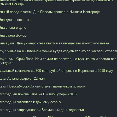
енные Балтфлота проведут тренировочные стрельбы перед салютом в
сть Дня Победы
енный парад в честь Дня Победы прошел в Нижнем Новгороде
йна для юношества
йна снова в цене
йна стала фоном
йна вузов: Два университета бьются за имущество иркутского иняза
круг рынка на Юбилейном можно будет ездить только по часовой стрелк
круг шум: Юрий Лоза. Нам самим не верится, но музыканта и правда все
суждают
кзальный комплекс за 300 млн рублей откроют в Воронеже в 2018 году
кзал Астаны закроют 22 мая
кзал Новосибирск-Южный станет памятником истории
лгоградцев приглашают на БиблиоСумерки-2016
лгоградцы готовятся к дачному сезону
лгоградцы отпраздновали Всемирный день здоровья