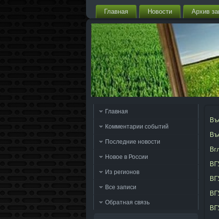
Главная
Новости
Архив за
Главная
Въ
Комментарии событий
Въ
Последние новости
Вг
Новое в России
ВГ
Из регионов
ВГ
Все записи
ВГ
Обратная связь
ВГУ