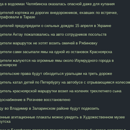
да в водоемах Челябинска оказалась опасной даже для купания
дителей кортежа из дорогих внедорожников, ехавших по встречке,
трафовали в Таразе
дителей предупредили о сильных дождях 15 апреля в Украине
дители Актау пожаловались на авто сотрудников посольств
дители маршруток не хотят возить омичей в Рябиновку
дители сами засыпали ямы на одной из остановок Красноярска
дители жалуются на огромные ямы около Изумрудного города в
асноярске
дительские права будут обходиться уральцам на треть дороже
дитель катал детей по Петербургу на автобусе с отрывающимся колесо
дитель красноярской маршрутки возил на коленях трехлетнего сына
доснабжение в Рогачеве восстановлено
ду во Владимир в Заларинском районе будут подвозить
енные агитационные плакаты можно увидеть в Художественном музее
кутска