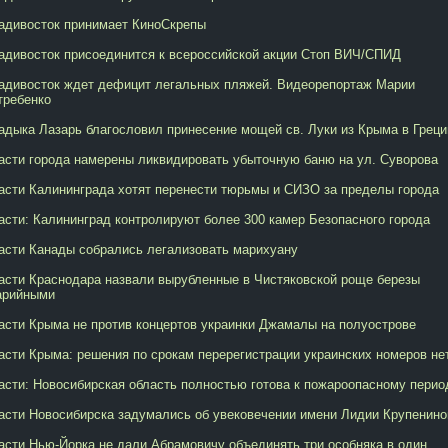
адивосток принимает КиноСкрепы
адивосток присоединится к всероссийской акции Стоп ВИЧ/СПИД
адивосток ждет дефицит легальных пляжей. Видеорепортаж Марии
требенко
адыка Лазарь благословил принесение мощей св. Луки из Крыма в Грец
асти города намерены ликвидировать убыточную баню на ул. Суворова
асти Калининграда хотят перенести тюрьмы и СИЗО за пределы города
асти: Калининград контролируют более 300 камер Безопасного города
асти Канады собрались легализовать марихуану
асти Краснодара назвали вырубленные в Чистяковской роще березы
арийными
асти Крыма не против концертов украинки Джамалы на полуострове
асти Крыма: решения по срокам перерегистрации украинских номеров не
асти: Новосибирская область полностью готова к пожароопасному перио
асти Новосибирска задумались об увековечении имени Лидии Крупенино
асти Нью-Йорка не дали Абрамовичу объединять три особняка в один