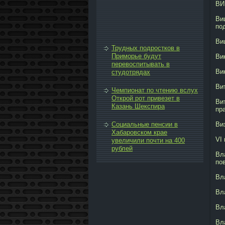
ВИ
Ви
по
Ви
Трудных подростков в
Приморье будут
Ви
перевоспитывать в
Ви
студотрядах
Ви
Чемпионат по чтению вслух
Открой рот привезет в
Ви
Казань Шекспира
пр
Социальные пенсии в
Ви
Хабаровском крае
VI
увеличили почти на 400
рублей
Вл
по
Вл
Вл
Вл
Вл