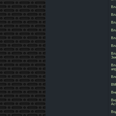
Вл
Вл
Вл
Вл
Вл
Вл
Вл
Зе
Вл
ап
Вл
ВМ
Вн
Вн
Ас
Во