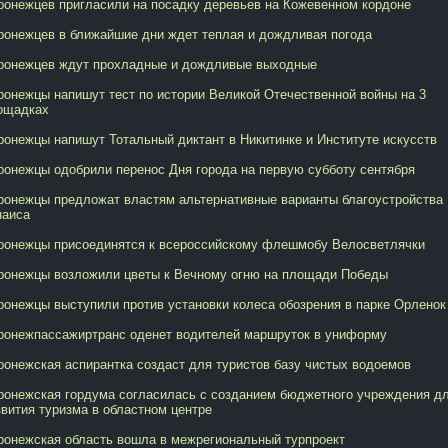
ронежцев пригласили на посадку деревьев на Кожевенном кордоне
ронежцев в ближайшие дни ждет теплая и дождливая погода
ронежцев ждут прохладные и дождливые выходные
ронежцы напишут тест по истории Великой Отечественной войны на 3
ощадках
ронежцы напишут Тотальный диктант в Никитинке и Институте искусств
ронежцы одобрили перенос Дня города на первую субботу сентября
ронежцы предложат властям альтернативные варианты благоустройства
наиса
ронежцы присоединятся к всероссийскому флешмобу Велосветлячки
ронежцы возложили цветы к Вечному огню на площади Победы
ронежцы выступили против установки колеса обозрения в парке Орленок
ронежпассажиртранс оденет водителей маршруток в униформу
ронежская аспирантка создаст для туристов базу чистых водоемов
ронежская гордума согласилась с созданием бюджетного учреждения д
звития туризма в областном центре
ронежская область вошла в межрегиональный турпроект