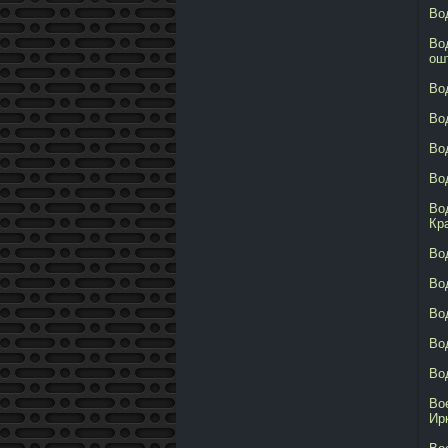
Во
Во
ош
Во
Во
Во
Во
Во
Кр
Во
Во
Во
Во
Во
Во
Ир