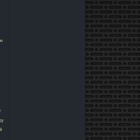
ию
т
ду
й