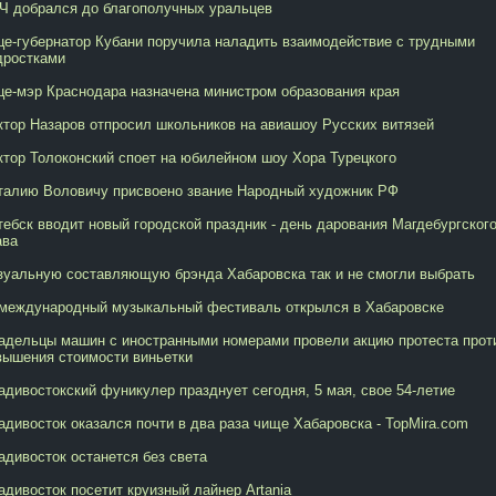
Ч добрался до благополучных уральцев
це-губернатор Кубани поручила наладить взаимодействие с трудными
дростками
це-мэр Краснодара назначена министром образования края
ктор Назаров отпросил школьников на авиашоу Русских витязей
ктор Толоконский споет на юбилейном шоу Хора Турецкого
талию Воловичу присвоено звание Народный художник РФ
тебск вводит новый городской праздник - день дарования Магдебургског
ава
зуальную составляющую брэнда Хабаровска так и не смогли выбрать
 международный музыкальный фестиваль открылся в Хабаровске
адельцы машин с иностранными номерами провели акцию протеста прот
вышения стоимости виньетки
адивостокский фуникулер празднует сегодня, 5 мая, свое 54-летие
адивосток оказался почти в два раза чище Хабаровска - TopMira.com
адивосток останется без света
адивосток посетит круизный лайнер Artania