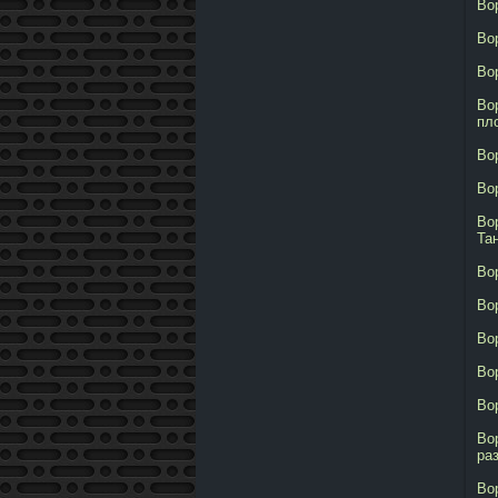
Во
Во
Во
Во
пл
Во
Во
Во
Та
Во
Во
Во
Во
Во
Во
ра
Во