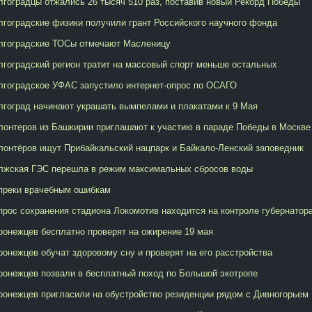
лгоградцы отжались 26 тысяч 510 раз, поставив новый Рекорд Победы
лгоградские физики получили грант Российского научного фонда
лгоградские ТОСы отмечают Масленицу
лгоградский регион тратит на массовый спорт меньше остальных
лгоградское УФАС запустило интернет-опрос по ОСАГО
лгоград начинают украшать вымпелами и плакатами к 9 Мая
лонтеров из Башкирии приглашают к участию в параде Победы в Москве
лонтёров ищут Прибайкальский нацпарк и Байкало-Ленский заповедник
лжская ГЭС перешла в режим максимальных сбросов воды
преки врачебным ошибкам
прос сохранения стадиона Локомотив находится на контроле губернатор
ронежцев бесплатно проверят на ожирение 19 мая
ронежцев обучат здоровому сну и проверят на его расстройства
ронежцев позвали в бесплатный поход по Большой экотропе
ронежцев пригласили на обустройство резиденции рядом с Дивногорьем