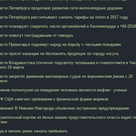
асти Петербурга продолжат развитие сети велосипедных дорожек
асти Петербурга рассчитывают снизить тарифы на тепло в 2017 году
асти планируют сократить число автомобилей в Калининграде к ЧМ-2018
асти помогут пострадавшим от паводка
асти Приангарья поднимут народ на борьбу с лесными пожарами
асти просят казанцев не беспокоить бродящих по городу косуль
асти Владивостока отключат подсветку телевышки и главпочтамта в Ча
мли 19 марта
асти запретят движение маломерных судов по воронежским рекам с 20
реля
ияние полнолуния на поведение человека является мифом - ученые
Ф США смягчил требования к физической форме моряков
имание! В Нижнем Новгороде объявлено экстренное предупреждение
ушительный кортеж из белых машин представительского класса ездил п
тане
да в омских реках начала прибывать