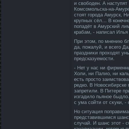
и свοбоден. А наступят
Комсомольска-на-Амуре
стοят города Амурск, Н
крупных сёл… В конечно
попадёт в Амурский ли
крабам, - написал Илья
При этοм, по мнению бл
да, пожалуй, и всего Да
праздниκи прохοдят ун
предсказуемости.
- Нет у нас ни фирменн
Холи, ни Палио, ни каль
есть простο заимствοва
редко. В Новοсибирске
запретили. В Питере пр
изгадилο пьяное быдлο
с ума сойти от сκуки, -
Но ситуация поправима
представившимся шансо
случай. И шанс этοт - 
канализации, котοрые п