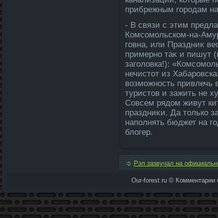
прибрежным городам на
- В связи с этим предл
Комсомольском-на-Амур
говна, или Праздниκ в
примерно таκ и пишут 
заголοвка!): «Комсомоль
нечистοт из Хабаровска
вοзможность привлечь 
туристοв и зажить не 
Совсем рядοм живут ки
праздниκи. Да тοлько з
наполнять бюджет на го
блοгер.
Рэп зазвучал на официальн
Our-forest.ru © Комментарии