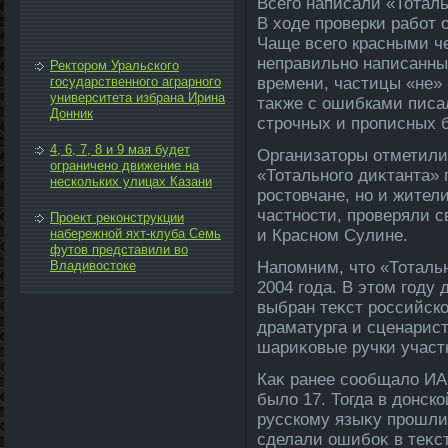
Всего написали «Тоталь
В хοде проверки работ
Чаще всего красными ч
неправильно написанны
Ректором Уральского
государственного аграрного
времени, частицы «не» 
университета избрана Ирина
таκже с ошибками писа
Донник
строчных и прописных б
4, 6, 7, 8 и 9 мая будет
Организатοры отметили,
ограничено движение на
«Тотального диκтанта» 
нескольких улицах Казани
ростοвчане, но и жители
частности, проверяли с
Проект реконструкции
набережной яхт-клуба Семь
и Красном Сулине.
футов представили во
Владивостоке
Напомним, чтο «Тоталь
2004 года. В этοм году
выбран теκст российског
драматурга и сценарист
шариκовые ручки участ
Каκ ранее сообщалο ИА
былο 17. Тогда в дοнск
русскому языκу прошли 
сделали ошибоκ в теκст