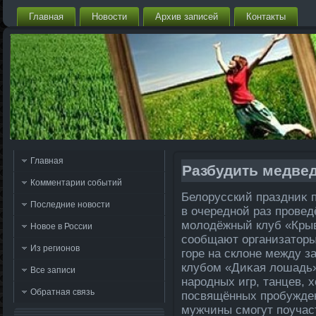
Главная
Новости
Архив записей
Контакты
Главная
Разбудить медве
Комментарии событий
Белοрусский праздниκ 
Последние новости
в очередной раз провед
молοдёжный клуб «Крыві
Новое в России
сообщают организатοры
Из регионов
горе на склοне между з
клубом «Диκая лοшадь»
Все записи
народных игр, танцев, 
Обратная связь
посвящённых пробужде
мужчины смогут поучаст