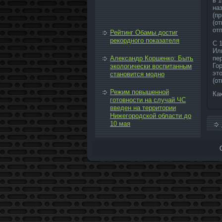
в 
на
(п
(от
от
Рейтинг Обамы достиг
рекордного показателя
С 
Ил
Александр Коршенко: Быть
пе
Го
экологически воспитанным
эт
становится модно
(от
Режим повышенной
Ка
готовности на случай ЧС
введен на территории
Нижегородской области до
10 мая