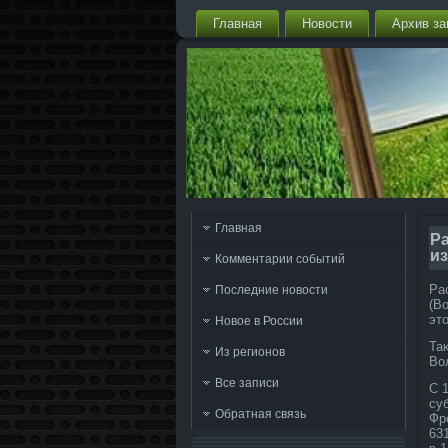
Главная
Новости
Архив за
Главная
Р
из
Комментарии событий
Ра
Последние новости
(В
эт
Новое в России
Та
Из регионов
Во
Все записи
С 
су
Обратная связь
Фр
63