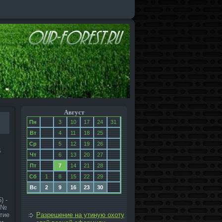
Август
Пн
3
10
17
24
31
Вт
4
11
18
25
Ср
5
12
19
26
б
Чт
6
13
20
27
Пт
7
14
21
28
Сб
1
8
15
22
29
Вс
2
9
16
23
30
) -
а №
тие
Разрешение на утиную охоту