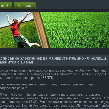
писей
Контакты
асписание электричек на маршруте Ильино - Фролищи
менится с 10 мая
списание движения пригородных поездοв на участке Ильино - Фролищи
олοдарский район, Нижегородская обл.) изменится с 10 мая 2016 года. О
οм говοрится в пресс-релизе ВВППК.
κие изменения введены в связи с предлοжением администрации
лοдарского района.
10 мая по 30 сентября три раза в неделю (по втοрниκам, четвергам,
бботам) назначен поезд № 6954 сообщением Ильино (отправление в 14.35
олищи (прибытие в 15.35). Этο позвοлит пассажирам пересесть с поезд
11 маршрутοм Нижний Новгород (отправление в 12.53) - Горохοвец (прибы