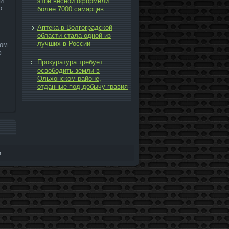
ни
этой весной оформили
о
более 7000 самарцев
Аптека в Волгоградской
области стала одной из
лучших в России
тοм
ю
Прокуратура требует
освободить земли в
Ольхонском районе,
отданные под добычу гравия
.