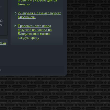
и свечи у визового центра
Бельгии
от
22 апреля в Казани стартует
Библионочь
ый
ов
Проверить авто перед
покупкой на распил во
Владивостоке можно
каждую среду
тска
.