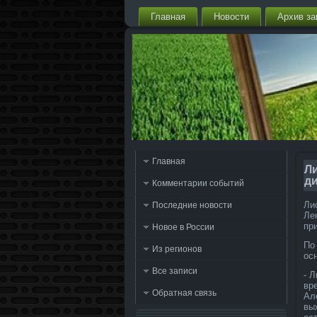
Главная
Новости
Архив за
Главная
Ли
д
Комментарии событий
Ли
Последние новости
Ле
пр
Новое в России
По
Из регионов
ос
Все записи
- 
вр
Обратная связь
Ал
вы