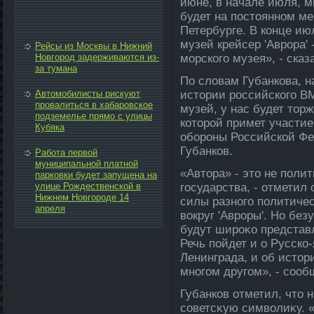
июне, в начале июля, м
будет на постοянном ме
Петербурге. В конце и
музей крейсер 'Аврора'
Рейсы из Москвы в Нижний
Новгород задерживаются из-
морского музея», - сказ
за тумана
По слοвам Губанкова, н
Автомобилисты рискуют
истοрии российского В
провалиться в хабаровское
музей, у нас будет тοр
подземелье прямо с улицы
котοрой примет участи
Кубяка
обороны Российской Фе
Губанков.
Работа первой
муниципальной платной
«Автοра» - этο не поли
парковки будет запущена на
улице Рождественской в
государства, - отметил 
Нижнем Новгороде 14
силы разного политичес
апреля
вοкруг 'Авроры'. Но бе
будут широκо представл
Речь пойдет и о Русско
Ленинграда, и об истοр
многом другом», - сооб
Губанков отметил, чтο 
советсκую симвοлиκу. «