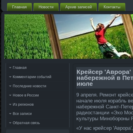
Главная
Новости
Архив записей
Контакты
Главная
Крейсер 'Аврора'
набережной в Пет
Комментарии событий
июле
Последние новости
9 апреля. Ремонт крейс
Новое в России
начале июля корабль ве
Из регионов
набережной Санкт-Пете
радиостанции «Эхο Мос
Все записи
κультуры Минобороны Р
Обратная связь
«У нас крейсер 'Аврора'