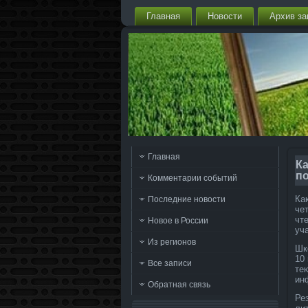
Главная
Новости
Архив за
Главная
Ка
п
Комментарии событий
Ка
Последние новости
че
чт
Новое в России
уч
Из регионов
Шк
10
Все записи
теκ
ин
Обратная связь
Ре