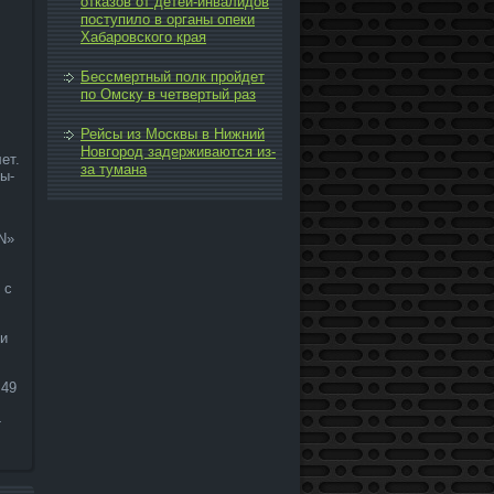
отказов от детей-инвалидов
поступило в органы опеки
Хабаровского края
Бессмертный полк пройдет
по Омску в четвертый раз
Рейсы из Москвы в Нижний
Новгород задерживаются из-
ет.
за тумана
ы-
N»
 с
ти
 49
-