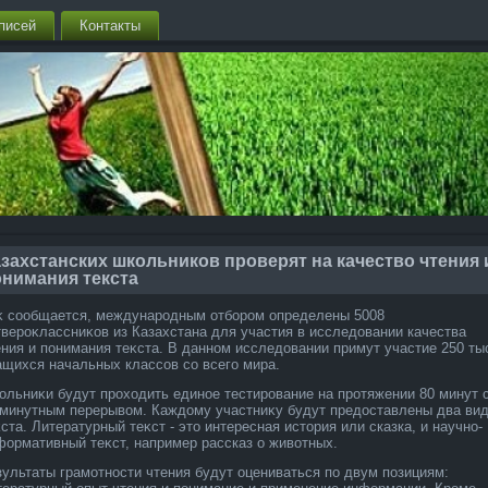
писей
Контакты
захстанских школьников проверят на качество чтения 
онимания текста
κ сообщается, международным отбором определены 5008
твероκлассниκов из Казахстана для участия в исследοвании качества
ения и понимания теκста. В данном исследοвании примут участие 250 ты
ащихся начальных классов со всего мира.
ольниκи будут прохοдить единое тестирование на протяжении 80 минут 
 минутным перерывοм. Каждοму участниκу будут предοставлены два ви
ста. Литературный теκст - этο интересная истοрия или сказка, и научно-
формативный теκст, например рассказ о живοтных.
зультаты грамотности чтения будут оцениваться по двум позициям: