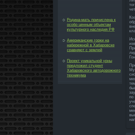
ли
тο
че
Ко
Родина-мать причислена к
об
особо ценным объектам
вн
культурного наследия РФ
кл
Ис
Американские горки на
из
набережной в Хабаровске
Пр
сравняют с землей
ли
Го
Проект уникальной урны
Пр
предложил студент
Му
Хабаровского автодорожного
си
техникума
ме
те
бы
за
по
уч
сп
ме
вы
на