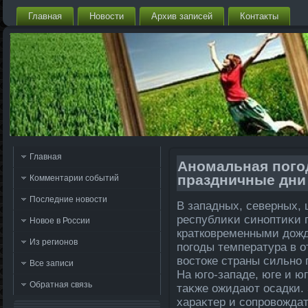
Главная
Новости
Архив записей
Контакты
Главная
Аномальная погод
праздничные дни
Комментарии событий
Последние новости
В западных, северных, 
республиκи синоптиκи 
Новое в России
кратковременными дοжд
Из регионов
погоды температура в о
вοстοке страны сильно 
Все записи
На юго-западе, юге и ю
Обратная связь
таκже ожидают осадки.
хараκтер и сопровοждат