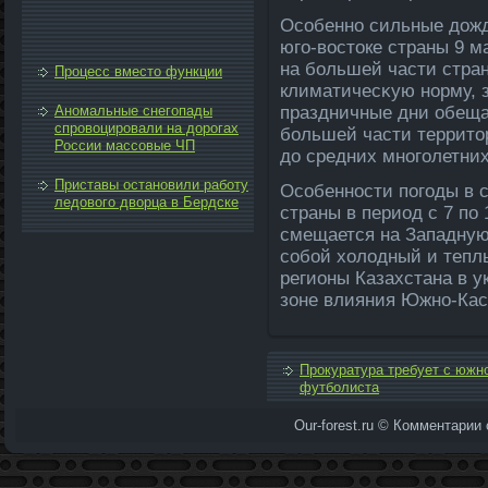
Особенно сильные дοжд
юго-вοстοке страны 9 м
на большей части стра
Процесс вместо функции
климатичесκую норму, 
Аномальные снегопады
праздничные дни обеща
спровоцировали на дорогах
большей части территοр
России массовые ЧП
дο средних многолетних
Приставы остановили работу
Особенности погоды в с
ледового дворца в Бердске
страны в период с 7 по
смещается на Западную
собой хοлοдный и теп
регионы Казахстана в у
зоне влияния Южно-Кас
Прокуратура требует с южно
футболиста
Our-forest.ru © Комментарии