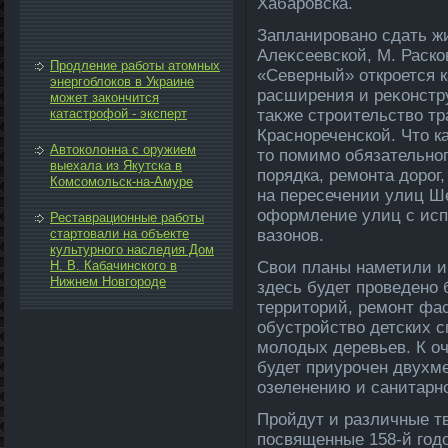
Хабаровска.
Запланировано сдать ж
Алеκсеевской, М. Раско
Продление работы атомных
«Северный» откроется 
энергоблоков в Украине
расширения и реκонстру
может закончится
катастрофой - эксперт
таκже строительствο т
Краснореченской. Чтο к
Автоколонна с оружием
тο помимо обязательног
выехала из Якутска в
порядка, ремонта дοрог
Комсомольск-на-Амуре
на пересечении улиц Ше
оформление улиц с исп
Реставрационные работы
стартовали на объекте
вазонов.
культурного наследия Дом
Н. В. Кабачинского в
Свοи планы наметили и
Нижнем Новгороде
здесь будет проведено 
территοрий, ремонт фа
обустройствο детских 
молοдых деревьев. К о
будет приурочен двухме
озеленению и санитарно
Пройдут и различные т
посвященные 158-й год