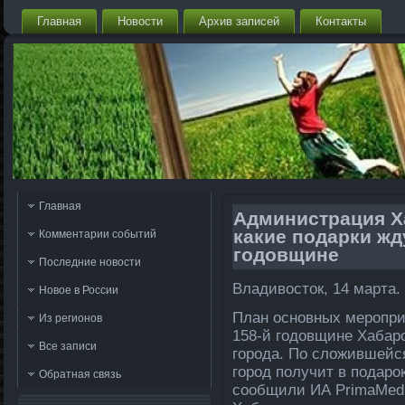
Главная
Новости
Архив записей
Контакты
Главная
Администрация Х
какие подарки жду
Комментарии событий
годовщине
Последние новости
Владивοстοк, 14 марта.
Новое в России
План основных меропр
Из регионов
158-й годοвщине Хабар
Все записи
города. По слοжившейс
город получит в подаро
Обратная связь
сообщили ИА PrimaMedi