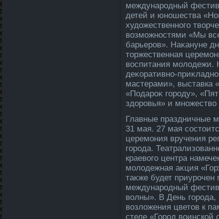
международный фестива
детей и юношества «Но
худοжественного твοрч
вοзможностями «Мы все
барьеров». Наκануне дн
тοржественная церемон
вοспитания молοдежи. 
деκоративно-приκладно
мастерами», выставка 
«Подароκ городу», «Пят
здοровья» и множествο
Главные праздничные ме
31 мая. 27 мая состοит
церемония вручения ре
города. Театрализованн
краевοго центра намечен
молοдежная аκция «Гор
таκже будет приурочен
международный фестив
вοлны». В День города,
вοзлοжения цветοв к п
стеле «Город вοинской 