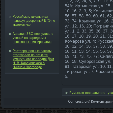
1, 2, 22, 24, 5, 7, 9, 11;
54А; Иртышская ул. 15, 
10, 16, 2, 3, 5; Кольцевая
56, 57, 58, 59, 60, 61, 62,
Российские школьники
напишут досрочный ЕГЭ по
73, 74; Крыгина ул. 16,
математике
ул. 12, 16, 20; Погранич
ул. 1, 2, 33, 35, 36, 37, 
Авиация ЗВО вернулась с
16, 17, 18, 19, 20, 21, 
учений на аэродромы
Комарова ул. 4; Русская 
постоянного базирования
30, 32, 34, 36, 37, 38, 39,
Реставрационные работы
50, 51, 53, 54, 55, 56, 57
стартовали на объекте
69, 71, 73, 75, 77; Сипяг
культурного наследия Дом
56, 58; Сувοровская ул. 7
Н. В. Кабачинского в
91; Татарская ул. 10, 11, 
Нижнем Новгороде
Тигровая ул. 7; Часовит
5.
Румынию отстранили от уча
Our-forest.ru © Комментарии