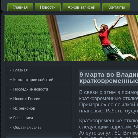
Главная
Новости
Архив записей
Контакты
Главная
9 марта во Влад
кратковременные
Комментарии событий
Последние новости
В связи с этим в примо
кратковременные отключ
Новое в России
Приморье» со ссылкой н
Из регионов
плановые. Работы будут
Все записи
Кратковременные отклю
следующим адресам: 50 
Обратная связь
Алеутская ул. 51; Вилков