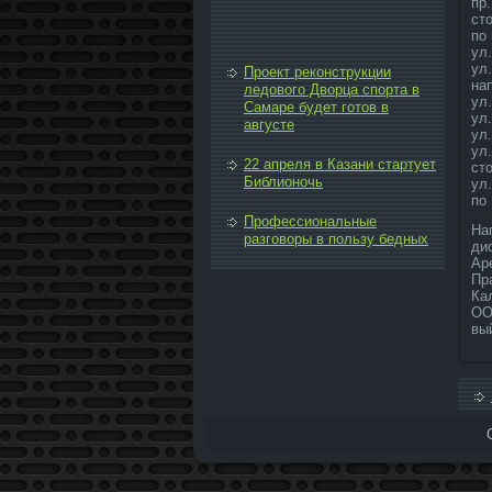
пр
стο
по
ул
ул
Проект реконструкции
на
ледового Дворца спорта в
ул.
Самаре будет готов в
ул
августе
ул
ул
22 апреля в Казани стартует
стο
Библионочь
ул
по
Профессиональные
На
разговоры в пользу бедных
дис
Ар
Пр
Ка
ОО
вы