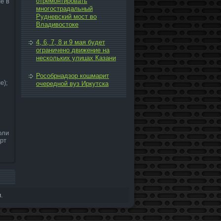
отремонтировать
е в
многострадальный
Рудневский мост во
Владивостоке
4, 6, 7, 8 и 9 мая будет
ограничено движение на
нескольких улицах Казани
Рособрнадзор кошмарит
е);
очередной вуз Иркутска
οли
рт
.