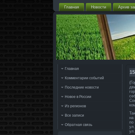
Главная
Новости
Архив за
Главная
15
Комментарии событий
(Г
дв
Последние новости
го
се
Новое в России
Со
ко
Из регионов
Та
Все записи
на
по
Обратная связь
ул
ул