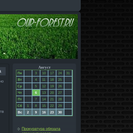
Август
а
Пн
3
10
17
24
31
Вт
4
11
18
25
но
Ср
5
12
19
26
Чт
6
13
20
27
Пт
7
14
21
28
Сб
1
8
15
22
29
ств
Вс
2
9
16
23
30
Прокуратура обязала