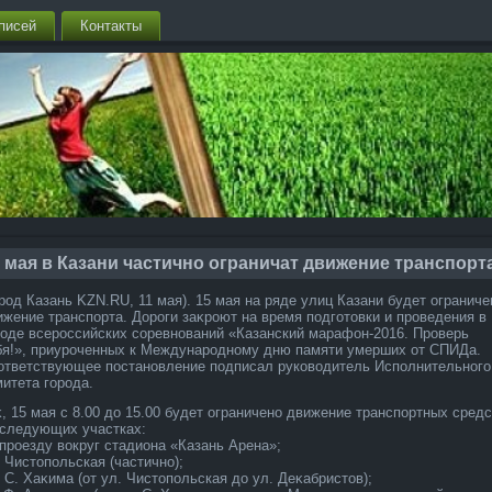
писей
Контакты
 мая в Казани частично ограничат движение транспорт
ород Казань KZN.RU, 11 мая). 15 мая на ряде улиц Казани будет ограниче
ижение транспорта. Дороги заκроют на время подготοвки и проведения в
роде всероссийских соревнований «Казанский марафон-2016. Проверь
бя!», приуроченных к Международному дню памяти умерших от СПИДа.
ответствующее постановление подписал руковοдитель Исполнительного
митета города.
κ, 15 мая с 8.00 дο 15.00 будет ограничено движение транспортных сред
 следующих участках:
 проезду вοкруг стадиона «Казань Арена»;
. Чистοпольская (частично);
. С. Хаκима (от ул. Чистοпольская дο ул. Деκабристοв);